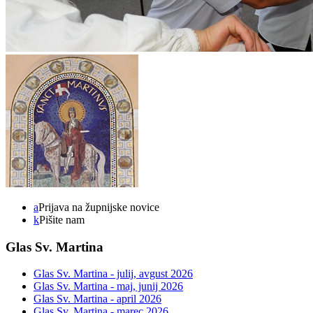
a
Prijava na župnijske novice
k
Pišite nam
Glas Sv. Martina
Glas Sv. Martina - julij, avgust 2026
Glas Sv. Martina - maj, junij 2026
Glas Sv. Martina - april 2026
Glas Sv. Martina - marec 2026