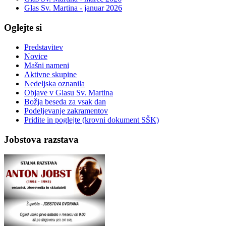
Glas Sv. Martina - januar 2026
Oglejte si
Predstavitev
Novice
Mašni nameni
Aktivne skupine
Nedeljska oznanila
Objave v Glasu Sv. Martina
Božja beseda za vsak dan
Podeljevanje zakramentov
Pridite in poglejte (krovni dokument SŠK)
Jobstova razstava