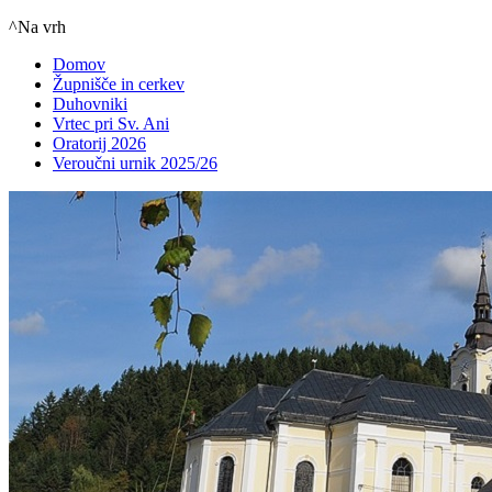
^Na vrh
Domov
Župnišče in cerkev
Duhovniki
Vrtec pri Sv. Ani
Oratorij 2026
Veroučni urnik 2025/26