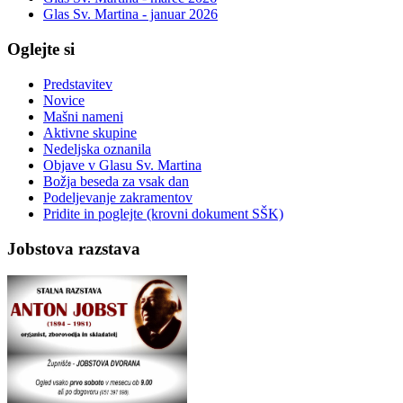
Glas Sv. Martina - januar 2026
Oglejte si
Predstavitev
Novice
Mašni nameni
Aktivne skupine
Nedeljska oznanila
Objave v Glasu Sv. Martina
Božja beseda za vsak dan
Podeljevanje zakramentov
Pridite in poglejte (krovni dokument SŠK)
Jobstova razstava