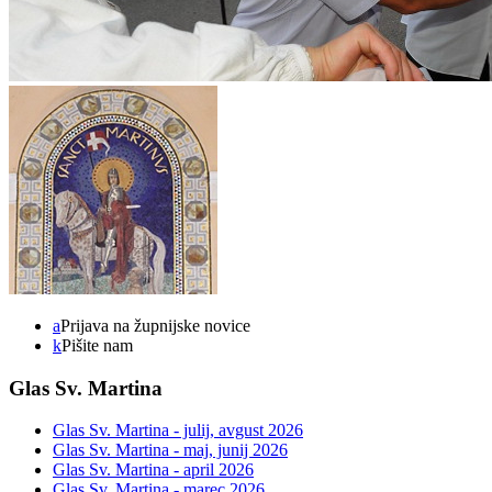
a
Prijava na župnijske novice
k
Pišite nam
Glas Sv. Martina
Glas Sv. Martina - julij, avgust 2026
Glas Sv. Martina - maj, junij 2026
Glas Sv. Martina - april 2026
Glas Sv. Martina - marec 2026