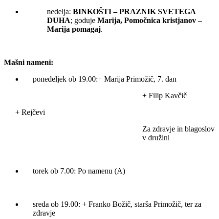
nedelja:
BINKOŠTI – PRAZNIK SVETEGA
DUHA
; goduje
Marija, Pomočnica kristjanov –
Marija pomagaj
.
Mašni nameni:
ponedeljek ob 19.00:+ Marija Primožič, 7. dan
+ Filip Kavčič
+ Rejčevi
Za zdravje in blagoslov
v družini
torek ob 7.00: Po namenu (A)
sreda ob 19.00: + Franko Božič, starša Primožič, ter za
zdravje