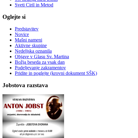
Sveti Ciril in Metod
Oglejte si
Predstavitev
Novice
Mašni nameni
Aktivne skupine
Nedeljska oznanila
Objave v Glasu Sv. Martina
Božja beseda za vsak dan
Podeljevanje zakramentov
Pridite in poglejte (krovni dokument SŠK)
Jobstova razstava