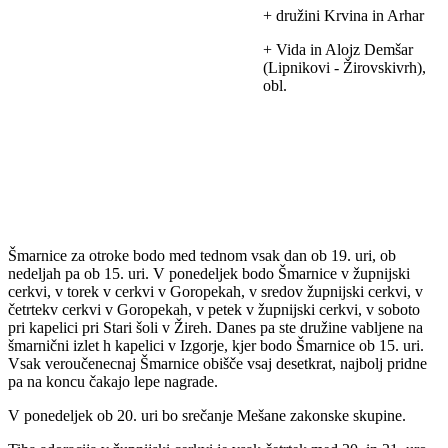
+ družini Krvina in Arhar
+ Vida in Alojz Demšar
(Lipnikovi - Žirovskivrh),
obl.
Šmarnice za otroke bodo med tednom vsak dan ob 19. uri, ob
nedeljah pa ob 15. uri. V ponedeljek bodo Šmarnice v župnijski
cerkvi, v torek v cerkvi v Goropekah, v sredov župnijski cerkvi, v
četrtekv cerkvi v Goropekah, v petek v župnijski cerkvi, v soboto
pri kapelici pri Stari šoli v Žireh. Danes pa ste družine vabljene na
šmarnični izlet h kapelici v Izgorje, kjer bodo Šmarnice ob 15. uri.
Vsak veroučenecnaj Šmarnice obišče vsaj desetkrat, najbolj pridne
pa na koncu čakajo lepe nagrade.
V ponedeljek ob 20. uri bo srečanje Mešane zakonske skupine.