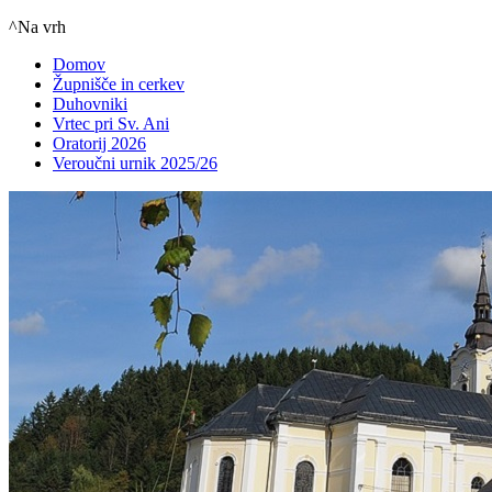
^Na vrh
Domov
Župnišče in cerkev
Duhovniki
Vrtec pri Sv. Ani
Oratorij 2026
Veroučni urnik 2025/26