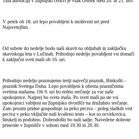
Tiha adoracija v župnijski cerkvi je vsak četrtek med 20. in 21. uro.
V petek ob 18. uri lepo povabljeni k molitveni uri pred
Najsvetejšim.
Od sobote do nedelje bodo naši skavti na obljubah in zaključku
skavtskega leta v Lučinah. Prihodnjo nedeljo povabljeni vsi domači
k zaključni sveti maši ob 16. uri.
Prihodnjo nedeljo praznujemo tretji največji praznik, Binkošti –
praznik Svetega Duha. Lepo povabljeni k obema prazničnima
svetima mašama. Ob 9. uri bo redno srečanje za vse naše
upokojence. Najprej bo sveta maša. Po sveti maši pa ste vsi
upokojenci vabljeni na župnijsko dvorišče na družabno srečanje.
Zato prosim pridne gospodinje za peko peciva – poleg sladkih vrst
peciva v peko vključite tudi kvašeno testo – kot so ocvirkovica,
štrukelj in podobno. Dobrodošlo bo tudi sadje. Navedene dobrote
prinesite v župnišče v soboto med 19.30 in 20.30.