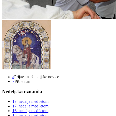
a
Prijava na župnijske novice
k
Pišite nam
Nedeljska oznanila
18. nedelja med letom
17. nedelja med letom
16. nedelja med letom
15. nedelja med letom