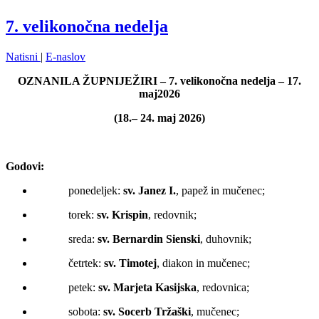
7. velikonočna nedelja
Natisni
|
E-naslov
OZNANILA ŽUPNIJE
ŽIRI –
7
. velikonočna nedelja
–
1
7
.
maj
202
6
(
1
8
.
–
24
. maj
202
6
)
Godovi:
ponedeljek:
sv.
Janez I.
, papež in mučenec;
torek:
sv.
Krispin
, redovnik;
sreda:
sv. Bernardin Sienski
, duhovnik;
četrtek:
sv. Timotej
, diakon in mučenec;
petek:
sv.
Marjeta
Kasijska
, redovnica;
sobota:
sv.
Socerb Tržaški
, mučenec;