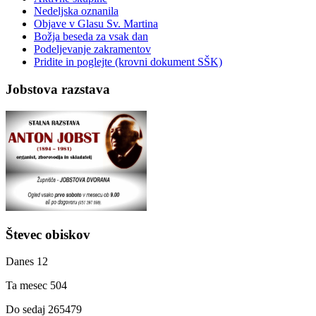
Nedeljska oznanila
Objave v Glasu Sv. Martina
Božja beseda za vsak dan
Podeljevanje zakramentov
Pridite in poglejte (krovni dokument SŠK)
Jobstova razstava
Števec obiskov
Danes
12
Ta mesec
504
Do sedaj
265479