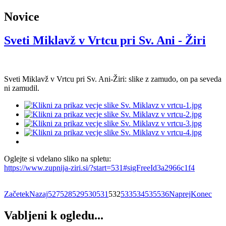
Novice
Sveti Miklavž v Vrtcu pri Sv. Ani - Žiri
Sveti Miklavž v Vrtcu pri Sv. Ani-Žiri: slike z zamudo, on pa seveda
ni zamudil.
Oglejte si vdelano sliko na spletu:
https://www.zupnija-ziri.si/?start=531#sigFreeId3a2966c1f4
Začetek
Nazaj
527
528
529
530
531
532
533
534
535
536
Naprej
Konec
Vabljeni k ogledu...