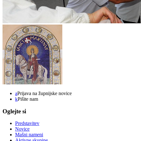
a
Prijava na župnijske novice
k
Pišite nam
Oglejte si
Predstavitev
Novice
Mašni nameni
Aktivne skupine