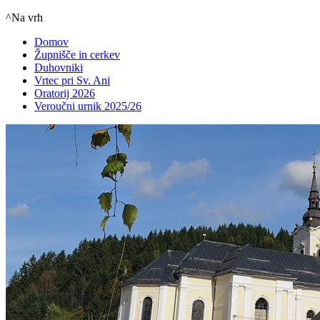
^Na vrh
Domov
Župnišče in cerkev
Duhovniki
Vrtec pri Sv. Ani
Oratorij 2026
Veroučni urnik 2025/26