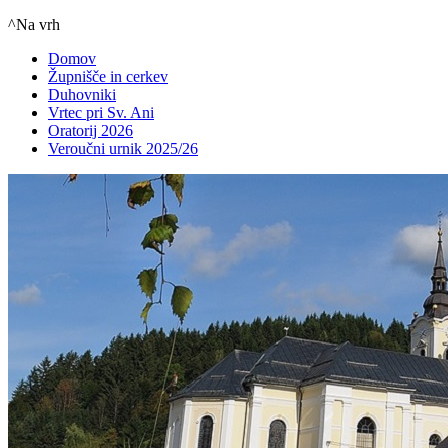
^Na vrh
Domov
Župnišče in cerkev
Duhovniki
Vrtec pri Sv. Ani
Oratorij 2026
Veroučni urnik 2025/26