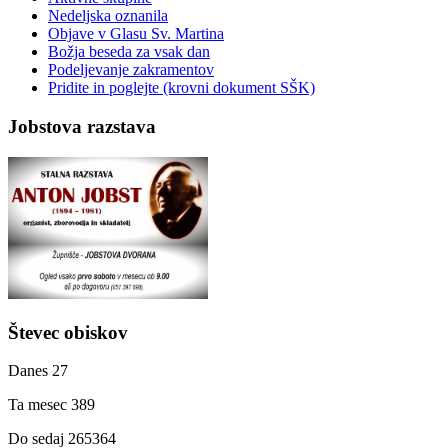
Nedeljska oznanila
Objave v Glasu Sv. Martina
Božja beseda za vsak dan
Podeljevanje zakramentov
Pridite in poglejte (krovni dokument SŠK)
Jobstova razstava
Števec obiskov
Danes
27
Ta mesec
389
Do sedaj
265364