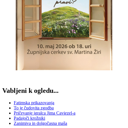
Vabljeni k ogledu...
Fatimska prikazovanja
To je čudovita zgodba
Pričevanje igralca Jima Caviezel-a
Padajoči krožniki
Zanimiva in dolgočasna maša