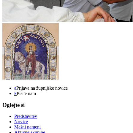
a
Prijava na župnijske novice
k
Pišite nam
Oglejte si
Predstavitev
Novice
Mašni nameni
Aktivne skupine