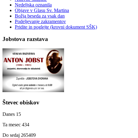
Nedeljska oznanila
Objave v Glasu Sv. Martina
Božja beseda za vsak dan
Podeljevanje zakramentov
Pridite in poglejte (krovni dokument SŠK)
Jobstova razstava
Števec obiskov
Danes
15
Ta mesec
434
Do sedaj
265409