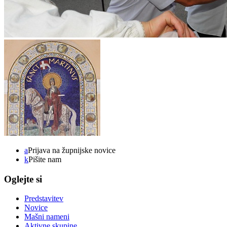
a
Prijava na župnijske novice
k
Pišite nam
Oglejte si
Predstavitev
Novice
Mašni nameni
Aktivne skupine