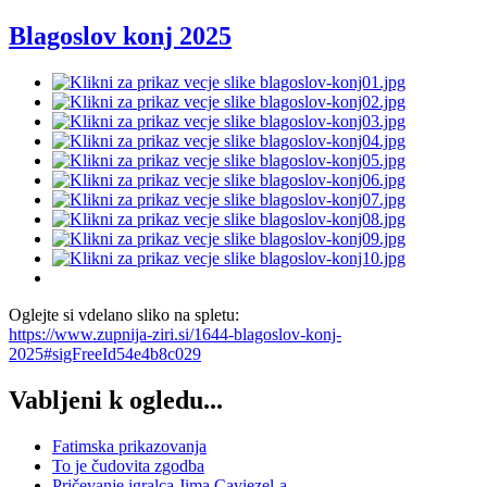
Blagoslov konj 2025
Oglejte si vdelano sliko na spletu:
https://www.zupnija-ziri.si/1644-blagoslov-konj-
2025#sigFreeId54e4b8c029
Vabljeni k ogledu...
Fatimska prikazovanja
To je čudovita zgodba
Pričevanje igralca Jima Caviezel-a