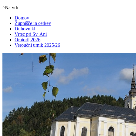
^Na vrh
Domov
Župnišče in cerkev
Duhovniki
Vrtec pri Sv. Ani
Oratorij 2026
Veroučni urnik 2025/26