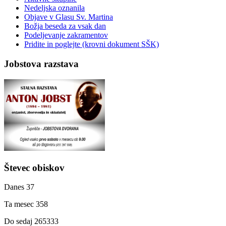
Nedeljska oznanila
Objave v Glasu Sv. Martina
Božja beseda za vsak dan
Podeljevanje zakramentov
Pridite in poglejte (krovni dokument SŠK)
Jobstova razstava
Števec obiskov
Danes
37
Ta mesec
358
Do sedaj
265333