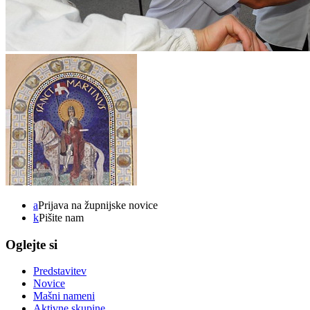
a
Prijava na župnijske novice
k
Pišite nam
Oglejte si
Predstavitev
Novice
Mašni nameni
Aktivne skupine