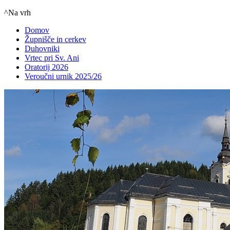
^Na vrh
Domov
Župnišče in cerkev
Duhovniki
Vrtec pri Sv. Ani
Oratorij 2026
Veroučni urnik 2025/26