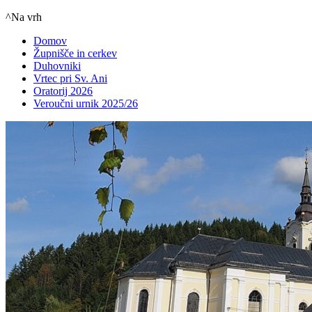
^Na vrh
Domov
Župnišče in cerkev
Duhovniki
Vrtec pri Sv. Ani
Oratorij 2026
Veroučni urnik 2025/26