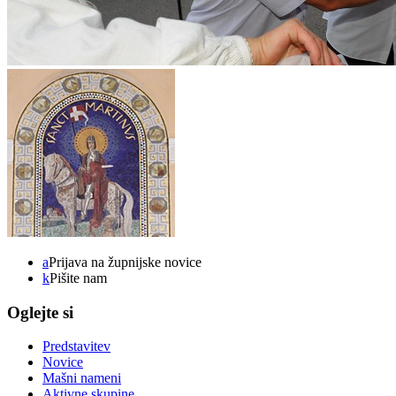
a
Prijava na župnijske novice
k
Pišite nam
Oglejte si
Predstavitev
Novice
Mašni nameni
Aktivne skupine