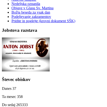
Nedeljska oznanila
Objave v Glasu Sv. Martina
Božja beseda za vsak dan
Podeljevanje zakramentov
Pridite in poglejte (krovni dokument SŠK)
Jobstova razstava
Števec obiskov
Danes
37
Ta mesec
358
Do sedaj
265333