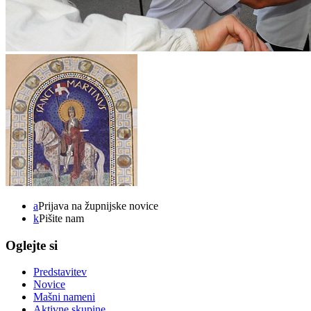
a
Prijava na župnijske novice
k
Pišite nam
Oglejte si
Predstavitev
Novice
Mašni nameni
Aktivne skupine