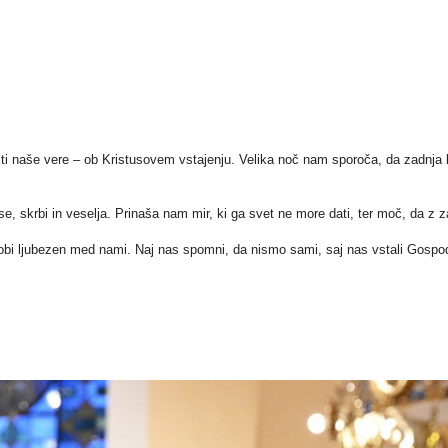
i naše vere – ob Kristusovem vstajenju. Velika noč nam sporoča, da zadnja bes
se, skrbi in veselja. Prinaša nam mir, ki ga svet ne more dati, ter moč, da z 
lobi ljubezen med nami. Naj nas spomni, da nismo sami, saj nas vstali Gospod