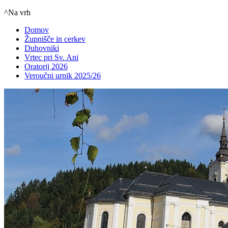
^Na vrh
Domov
Župnišče in cerkev
Duhovniki
Vrtec pri Sv. Ani
Oratorij 2026
Veroučni urnik 2025/26