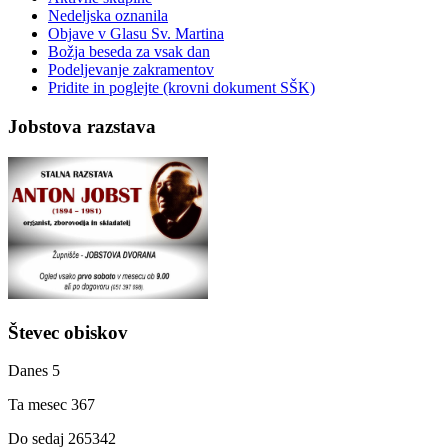
Nedeljska oznanila
Objave v Glasu Sv. Martina
Božja beseda za vsak dan
Podeljevanje zakramentov
Pridite in poglejte (krovni dokument SŠK)
Jobstova razstava
Števec obiskov
Danes
5
Ta mesec
367
Do sedaj
265342