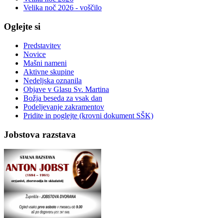
Velika noč 2026 - voščilo
Oglejte si
Predstavitev
Novice
Mašni nameni
Aktivne skupine
Nedeljska oznanila
Objave v Glasu Sv. Martina
Božja beseda za vsak dan
Podeljevanje zakramentov
Pridite in poglejte (krovni dokument SŠK)
Jobstova razstava