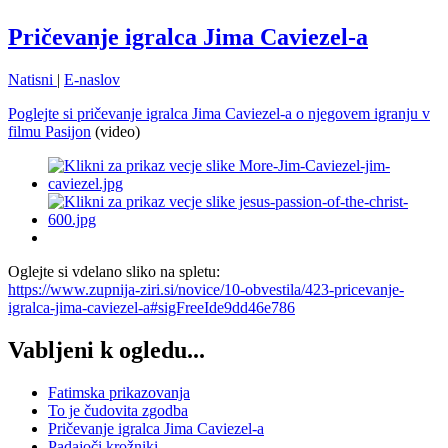
Pričevanje igralca Jima Caviezel-a
Natisni
|
E-naslov
Poglejte si pričevanje igralca Jima Caviezel-a o njegovem igranju v
filmu Pasijon
(video)
Oglejte si vdelano sliko na spletu:
https://www.zupnija-ziri.si/novice/10-obvestila/423-pricevanje-
igralca-jima-caviezel-a#sigFreeIde9dd46e786
Vabljeni k ogledu...
Fatimska prikazovanja
To je čudovita zgodba
Pričevanje igralca Jima Caviezel-a
Padajoči krožniki