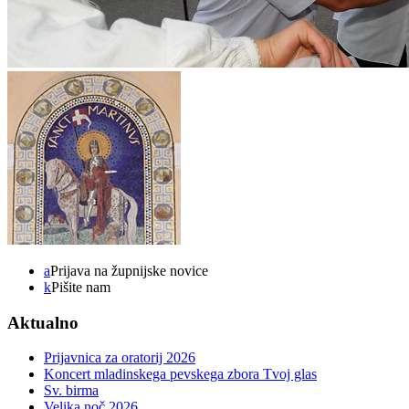
a
Prijava na župnijske novice
k
Pišite nam
Aktualno
Prijavnica za oratorij 2026
Koncert mladinskega pevskega zbora Tvoj glas
Sv. birma
Velika noč 2026