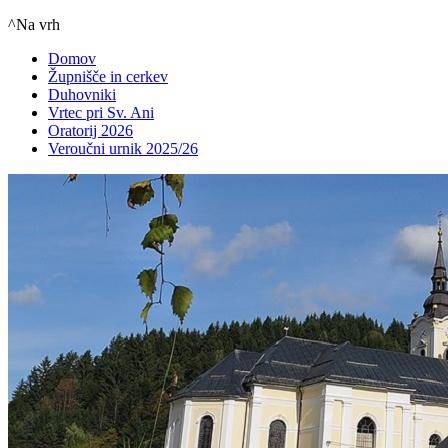
^Na vrh
Domov
Župnišče in cerkev
Duhovniki
Vrtec pri Sv. Ani
Oratorij 2026
Veroučni urnik 2025/26