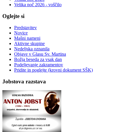
Velika noč 2026 - voščilo
Oglejte si
Predstavitev
Novice
Mašni nameni
Aktivne skupine
Nedeljska oznanila
Objave v Glasu Sv. Martina
Božja beseda za vsak dan
Podeljevanje zakramentov
Pridite in poglejte (krovni dokument SŠK)
Jobstova razstava