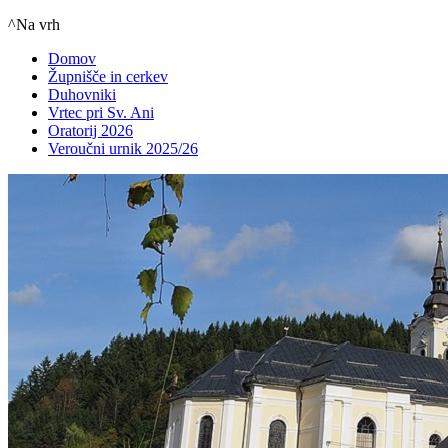
^Na vrh
Domov
Župnišče in cerkev
Duhovniki
Vrtec pri Sv. Ani
Oratorij 2026
Veroučni urnik 2025/26