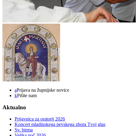
a
Prijava na župnijske novice
k
Pišite nam
Aktualno
Prijavnica za oratorij 2026
Koncert mladinskega pevskega zbora Tvoj glas
Sv. birma
Velika noč 2026